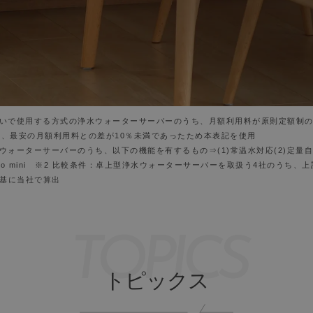
注いで使用する方式の浄水ウォーターサーバーのうち、月額利用料が原則定額制のもの
果、最安の月額利用料との差が10％未満であったため本表記を使用
ーターサーバーのうち、以下の機能を有するもの⇒(1)常温水対応(2)定量自動注水
itto mini ※2 比較条件：卓上型浄水ウォーターサーバーを取扱う4社のう
基に当社で算出
TOPICS
トピックス