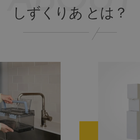
ABOUT
しずくりあ とは？