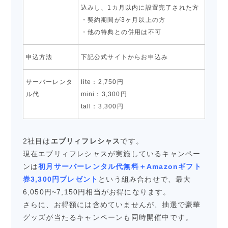
込みし、1カ月以内に設置完了された方
・契約期間が3ヶ月以上の方
・他の特典との併用は不可
申込方法
下記公式サイトからお申込み
サーバーレンタ
lite：2,750円
ル代
mini：3,300円
tall：3,300円
2社目は
エブリィフレシャス
です。
現在エブリィフレシャスが実施しているキャンペー
ンは
初月サーバーレンタル代無料＋Amazonギフト
券3,300円プレゼント
という組み合わせで、最大
6,050円~7,150円相当がお得になります。
さらに、お得額には含めていませんが、抽選で豪華
グッズが当たるキャンペーンも同時開催中です。