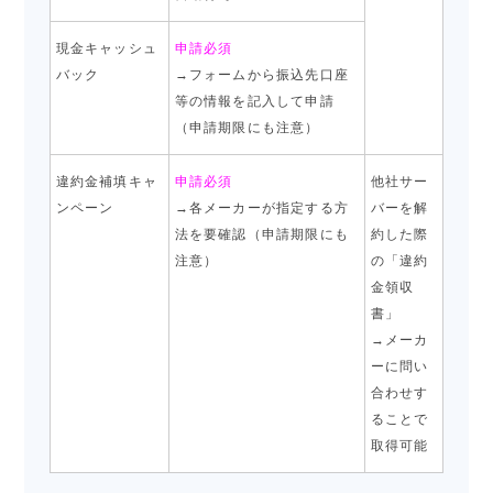
現金キャッシュ
申請必須
バック
→フォームから振込先口座
等の情報を記入して申請
（申請期限にも注意）
違約金補填キャ
申請必須
他社サー
ンペーン
→各メーカーが指定する方
バーを解
法を要確認（申請期限にも
約した際
注意）
の「違約
金領収
書」
→メーカ
ーに問い
合わせす
ることで
取得可能