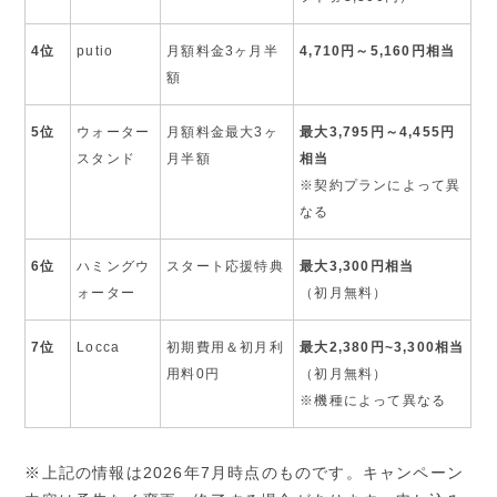
4位
putio
月額料金3ヶ月半
4,710円～5,160円相当
額
5位
ウォーター
月額料金最大3ヶ
最大3,795円～4,455円
スタンド
月半額
相当
※契約プランによって異
なる
6位
ハミングウ
スタート応援特典
最大3,300円相当
ォーター
（初月無料）
7位
Locca
初期費用＆初月利
最大2,380円~3,300相当
用料0円
（初月無料）
※機種によって異なる
※上記の情報は2026年7月時点のものです。キャンペーン