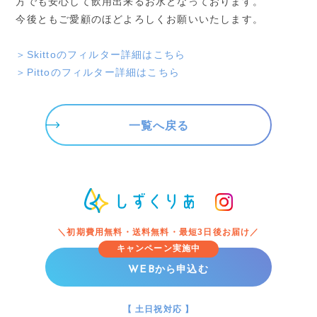
方でも安心して飲用出来るお水となっております。
今後ともご愛顧のほどよろしくお願いいたします。
＞Skittoのフィルター詳細はこちら
＞Pittoのフィルター詳細はこちら
trending_flat
一覧へ戻る
＼初期費用無料・送料無料・最短3日後お届け／
キャンペーン実施中
から申込む
WEB
【 土日祝対応 】