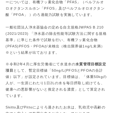
ーについては、有機フッ素化合物「PFAS」（ペルフルオ
ロオクタンスルホン「PFOS」及びペルフルオロオクタン
酸「PFOA」 ）のろ過能力試験を実施しています。
一般社団法人浄水器協会の定める自主規格JWPAS B.210
(2021/2023) 「浄水器の除去性能等試験方法に関する規格
基準」に準じた条件で試験を行い、有機フッ素化合物
(PFAS)PFOS・PFOAが未検出（検出限界値1ng/L未満）
※という結果が出ております。
※令和2年4月に厚生労働省にて水道水の
水質管理目標設定
項目
として、暫定目標値「50ng/L(PFOSとPFOAの合計
値）以下」が設定されています。目標値は、「体重50kgの
人が、一生涯にわたり1日2Lの水を毎日摂取し続けても、
健康への悪影響がないと推定される濃度」として算定され
ています。
Skitto及びPittoによりろ過されたお水は、乳幼児や高齢の