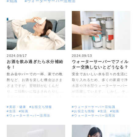
#知識
#ウォーターサーバー活用法
2024.09/17
2024.09/13
お酒を飲み過ぎたら水分補給
ウォーターサーバーでフィル
を！
ター交換しないとどうなる？
飲み会やバーでの一杯、家での晩
安全でおいしい水を日々の生活に
酌など、お酒を楽しむ機会はさま
取り入れるため、多くの家庭で浄
ざまですが、翌朝顔がむくんだ
水器や浄水型ウォーターサーバー
り、二日酔いに悩まされたりした
が活躍しています。 しかし、その
経験はありませんか？実は、こう
性能を維持するためには定期的な
した不快な症状の多くは、水分補
フィルター交換が欠かせません。
#美容・健康
#お役立ち情報
#ウォーターサーバー豆知識
給で軽減できることをご存知でし
「交換時期を忘れてしまった」、
#生活
#知識
#お役立ち情報
#生活
#知識
ょうか。 しかし、ただ水を飲めば
「面倒で後回しにしてしまった」
#ウォーターサーバー活用法
#ウォーターサーバー活用法
いいというわけではありません。
という経験はありませんか？ 実
効果的なタイミングや量、飲み方
は、フィルター交換を怠ると健康
にもポイントがあるのです。 この
リスクが高まったり、水が不味く