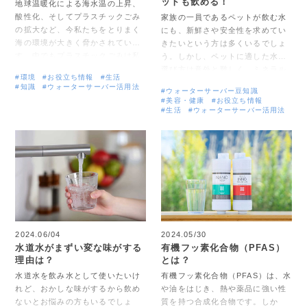
ットも飲める！
地球温暖化による海水温の上昇、
酸性化、そしてプラスチックごみ
家族の一員であるペットが飲む水
の拡大など、今私たちをとりまく
にも、新鮮さや安全性を求めてい
海の環境が大きく脅かされていま
きたいという方は多くいるでしょ
す。中でもプラスチックごみは私
う。しかし、ペットに適した水の
たちが直接作り出した廃棄物だか
選び方は意外と難しく、ミネラル
#環境
#お役立ち情報
#生活
らこそ、その対策も可能です。海
を多く含む水を長期間あげ続ける
#知識
#ウォーターサーバー活用法
#ウォーターサーバー豆知識
洋生物はもちろん私たちにも影響
と尿路結石などのリスクが高まる
#美容・健康
#お役立ち情報
を及ぼすマイクロプラスチックご
のです。 昨今では、ペットに適し
#生活
#ウォーターサーバー活用法
みを抑制するためにできることは
たウォーターサーバーの利用が広
どんなことでしょうか。まずは海
まってきています。手軽に美味し
洋プラスチックのごみがどこから
い水を用意でき、健康面での安心
来て、どんなものに変化していく
感も得られるでしょう。今回は、
のか、そしてその影響はなど、マ
ペットのいるご家庭にウォーター
イクロプラスチックの発生の仕組
サーバーを導入するメリットや注
みを知り、効果的な対策を考えま
意点についてご紹介します。
しょう。
2024.06/04
2024.05/30
水道水がまずい変な味がする
有機フッ素化合物（PFAS）
理由は？
とは？
水道水を飲み水として使いたいけ
有機フッ素化合物（PFAS）は、水
れど、おかしな味がするから飲め
や油をはじき、熱や薬品に強い性
ないとお悩みの方もいるでしょ
質を持つ合成化合物です。しか