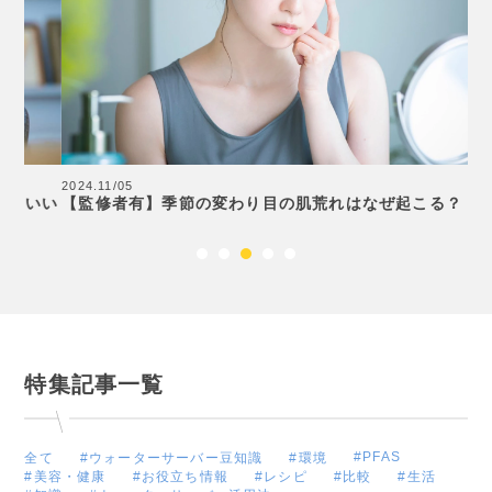
2024.11/05
20
いい
【監修者有】季節の変わり目の肌荒れはなぜ起こる？
ウ
特集記事一覧
#PFAS
全て
#ウォーターサーバー豆知識
#環境
#美容・健康
#お役立ち情報
#レシピ
#比較
#生活