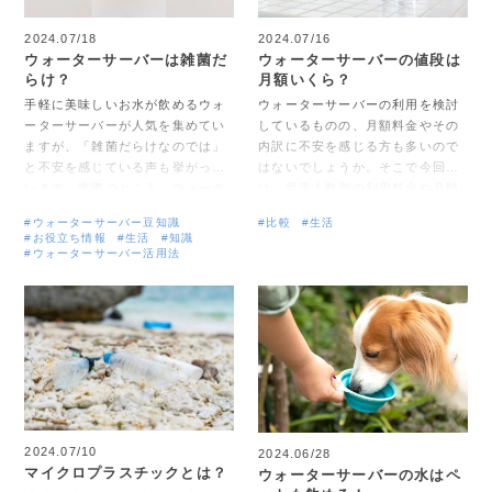
ための比較ポイントについて詳し
く説明します。
2024.07/18
2024.07/16
ウォーターサーバーは雑菌だ
ウォーターサーバーの値段は
らけ？
月額いくら？
手軽に美味しいお水が飲めるウォ
ウォーターサーバーの利用を検討
ーターサーバーが人気を集めてい
しているものの、月額料金やその
ますが、「雑菌だらけなのでは」
内訳に不安を感じる方も多いので
と不安を感じている声も挙がって
はないでしょうか。そこで今回
います。実際のところ、ウォータ
は、世帯人数別の利用料金や月額
ーサーバーの衛生状態はどのよう
費用の内訳について詳しく解説し
#ウォーターサーバー豆知識
#比較
#生活
になっているのでしょうか。今回
ます。また、ウォーターサーバー
#お役立ち情報
#生活
#知識
は、過去に実施された衛生調査
と水道水、ペットボトル飲料水の
#ウォーターサーバー活用法
や、雑菌が繁殖する原因、対処法
価格比較についても触れます。美
について解説します。安心してウ
味しく、家計にもやさしいウォー
ォーターサーバーを使いたい方は
ターサーバーについて知りたい方
最後までお読みください。
は最後までお読みください。
2024.07/10
2024.06/28
マイクロプラスチックとは？
ウォーターサーバーの水はペ