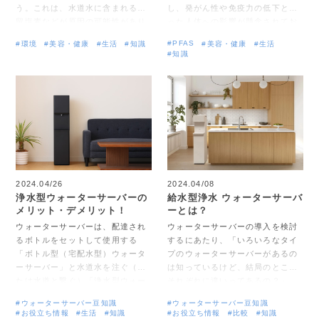
う。これは、水道水に含まれる残
し、発がん性や免疫力の低下とい
留塩素などが原因の可能性があり
った人体への影響が懸念されてお
ます。原因によって対処法は異な
り、製造や輸入が規制されていま
#PFAS
#環境
#美容・健康
#生活
#知識
#美容・健康
#生活
るため、どのような原因によるも
す。 日本国内でも、水道水の測定
#知識
のなのか知ることが重要です。 本
で暫定目標値を上回る地域（16都
記事では、水道水が「まずい」
道府県、111地点）が確認されて
「変な味がする」と感じる原因に
いるのが現状です。 本記事では、
ついて解説します。後半では、ま
PFASの概要と人体への影響、水道
ずく感じるときの対策も紹介する
水の実態、そして家庭での対策に
ので、水道水の味に違和感のある
ついてわかりやすく解説します。
方はぜひ参考にしてください。
2024.04/26
2024.04/08
浄水型ウォーターサーバーの
給水型浄水 ウォーターサーバ
メリット・デメリット！
ーとは？
ウォーターサーバーは、配達され
ウォーターサーバーの導入を検討
るボトルをセットして使用する
するにあたり、「いろいろなタイ
「ボトル型（宅配水型）ウォータ
プのウォーターサーバーがあるの
ーサーバー」と水道水を注ぐ（ま
は知っているけど、結局のところ
たは水道と繋ぐ）「浄水型ウォー
それぞれに違いってあるの？」
ターサーバー」の2種類に大別でき
「浄水型ウォーターサーバーはボ
#ウォーターサーバー豆知識
#ウォーターサーバー豆知識
ます ウォーターサーバーと言えば
トル型と比較して安く使えるって
#お役立ち情報
#生活
#知識
#お役立ち情報
#比較
#知識