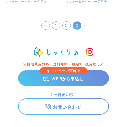
「ボトル型ウォーターサーバー」
聞いたけど本当のところどうな
#ウォーターサーバー活用法
#ウォーターサーバー活用法
をイメージする方も多いと思いま
の？」という疑問を持っている方
すが「水道水を注ぐ（または水道
も多いのではないでしょうか。し
と繋ぐ）だけ」の手軽さと「定額
ずくりあは浄水型ウォーターサー
使い放題」というリーズナブルな
バーの中でも、設置場所を問わな
<
1
2
3
>
点から「浄水型ウォーターサーバ
い利便性の高い給水型浄水ウォー
ー」が今注目を集めています さら
ターサーバー。 ボトル型ウォータ
に浄水型ウォーターサーバーには
ーサーバーと浄水型ウォーターサ
水道水を注ぐタイプ（補充タイ
ーバーの違いに触れながら、それ
プ）と水道に直接繋ぐタイプ（水
ぞれのメリット・デメリットを紹
道直結タイプ）の2種類があり使用
介いたします！ あなたが選ぶの
する人や使用方法によって選ぶこ
は、ボトル型ウォーターサーバ
＼初期費用無料・送料無料・最短3日後お届け／
とができます ボトル型ウォーター
ー？浄水型ウォーターサーバー？
キャンペーン実施中
サーバーと比べてメリットの多い
ウォーターサーバーを選ぶうえ
「浄水型ウォーターサーバー」で
で、まず1番最初に確認しておきた
から申込む
WEB
すが、間違った選び方をするとデ
いのがボトル型ウォーターサーバ
メリットを感じやすく後悔してし
ーと浄水型ウォーターサーバーの
まうことになるでしょう
どちらを選ぶか。「そもそもその2
【 土日祝対応 】
つの違いがわからない！」という
方も多くいると思いますので、ま
お問い合わせ
ずはそれぞれの特徴をみていきま
しょう。