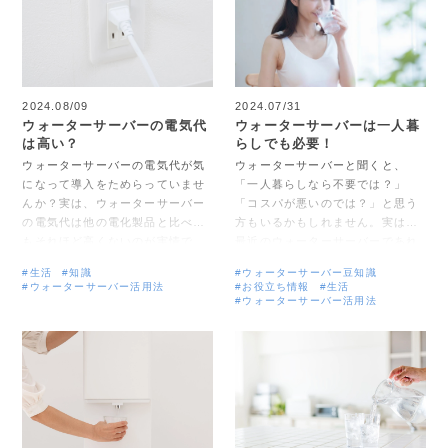
記事では、アルコールと二日酔い
なったりといった問題が発生する
の関係性や、チェイサーによる水
可能性があります。この記事で
分補給のメリット、家飲みで水分
は、フィルター交換の重要性や、
補給をするポイントについて解説
適切な交換時期、交換を忘れない
します。家でも外でもお酒の席を
対策方法について解説します。
楽しむために、ぜひ最後までお読
2024.08/09
2024.07/31
みください。
ウォーターサーバーの電気代
ウォーターサーバーは一人暮
は高い？
らしでも必要！
ウォーターサーバーの電気代が気
ウォーターサーバーと聞くと、
になって導入をためらっていませ
「一人暮らしなら不要では？」
んか？実は、ウォーターサーバー
「コスパが悪いのでは？」と思う
の電気代は他の電化製品と比べて
方もいるかもしれません。実は、
もそれほど高くないのが実情で
最近のウォーターサーバーであれ
す。しかし、「家計の負担を少し
ば、一人暮らしでもコスパ良く使
#生活
#知識
#ウォーターサーバー豆知識
でも減らしたい」という気持ちは
えるものが登場しています。ま
#ウォーターサーバー活用法
#お役立ち情報
#生活
どなたでもあるでしょう。 この記
た、ペットボトル飲料水を買うと
#ウォーターサーバー活用法
事では、ウォーターサーバーの電
いう選択肢もありますが、家まで
気代の目安や、電気代を節約する
運ぶのは重くて手間がかかり、ご
ポイントについて解説します。ま
み処理も伴います。そうしたお悩
た、電気代以外にかかる費用につ
みを解消するのがウォーターサー
いても触れ、総合的なコスト管理
バーです。 この記事では、一人暮
の方法をご紹介します。
らしの人がウォーターサーバーを
利用するメリットや、後悔しない